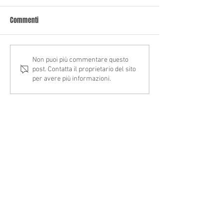
Commenti
ACCESSO ALL’IPER
ANOMALIE ISA PERI
Non puoi più commentare questo
post. Contatta il proprietario del sito
AMMORTAMENTO: VIA LIBERA
D'IMPOSTA 2024:
per avere più informazioni.
PER LA CONFERMA DEGLI
COMUNICAZIONI AI
INVESTIMENTI
CONTRIBUENTI E MOD
REGOLARIZZAZIONE
TELEFONO
+39 0171 452811
EMAIL
commass@jointsnet.com