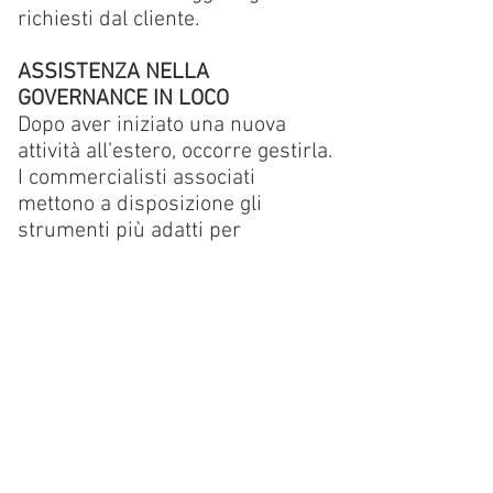
richiesti dal cliente.
ASSISTENZA NELLA
GOVERNANCE IN LOCO
Dopo aver iniziato una nuova
attività all’estero, occorre gestirla.
I commercialisti associati
mettono a disposizione gli
strumenti più adatti per
amministrare, gestire e
coordinare i progetti e gli
investimenti internazionali
tramite una struttura di
consociati.
CONTATTACI