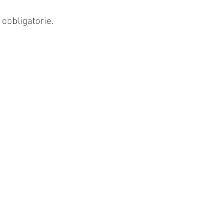
 obbligatorie.
TELEFONO
+39 0171 452811
EMAIL
commass@jointsnet.com