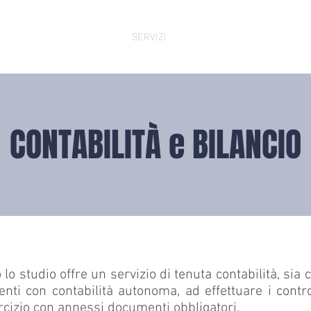
OME
LO STUDIO
SERVIZI
CONTATTI
LAVORA
CONTABILITÀ e BILANCIO
o lo studio offre un servizio di tenuta contabilità, sia 
nti con contabilità autonoma, ad effettuare i controll
rcizio con annessi documenti obbligatori.