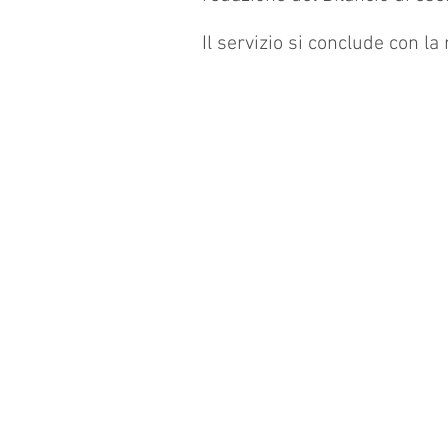
Il servizio si conclude con la
STUDIO COMMERCIALISTI ASSOCIATI
Mariotta Gramondi
P.IVA e C.F. 00308480045
Corso M. Soleri 3
12100 CUNEO