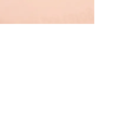
SERVIZI
TELEFONO
+39 0171 452811
EMAIL
commass@jointsnet.com