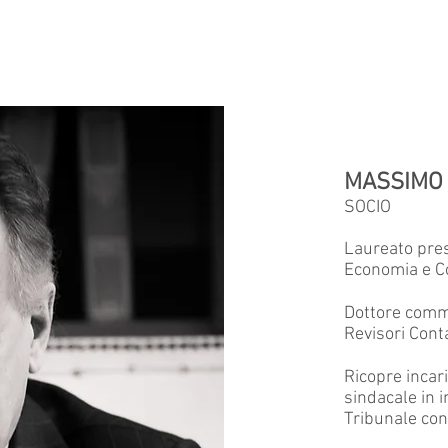
OME
LO STUDIO
SERVIZI
CONTATTI
LAVORA
MASSIMO
SOCIO
Laureato press
Economia e 
Dottore commer
Revisori Conta
Ricopre incar
sindacale in i
Tribunale con