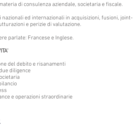
materia di consulenza aziendale, societaria e fiscale.
i nazionali ed internazionali in acquisizioni, fusioni, joint-
utturazioni e perizie di valutazione.
ere parlate: Francese e Inglese.
ITA'
one del debito e risanamenti
 due diligence
cietaria
bilancio
ess
ance e operazioni straordinarie
.