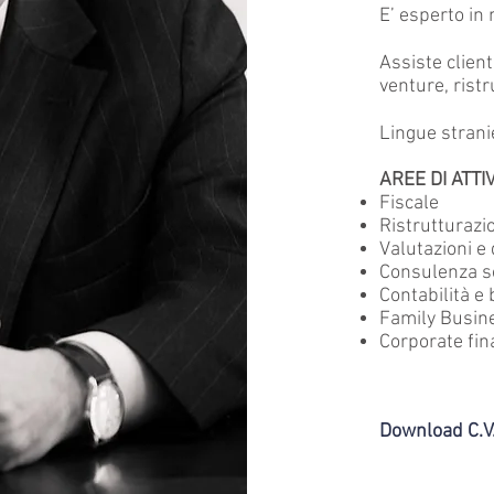
E’ esperto in 
Assiste client
venture, ristr
Lingue strani
AREE DI ATTIV
Fiscale
Ristrutturazi
Valutazioni e
Consulenza so
Contabilità e 
Family Busin
Corporate fin
Download C.V