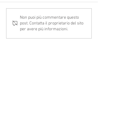
ACCESSO ALL’IPER
ANOMALIE ISA PERI
Non puoi più commentare questo
post. Contatta il proprietario del sito
AMMORTAMENTO: VIA LIBERA
D'IMPOSTA 2024:
per avere più informazioni.
PER LA CONFERMA DEGLI
COMUNICAZIONI AI
INVESTIMENTI
CONTRIBUENTI E MOD
REGOLARIZZAZIONE
TELEFONO
+39 0171 452811
EMAIL
commass@jointsnet.com
STUDIO COMMERCIALISTI ASSOCIATI