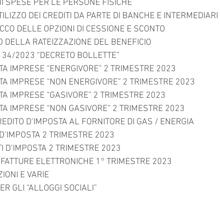
1.1 PROROGA TERMINI SPESE PER LE PERSONE FISICHE	
1.3 DEROGHE AL BLOCCO DELLE OPZIONI DI CESSIONE E SCONTO	
1.4 PROLUNGAMENTO DELLA RATEIZZAZIONE DEL BENEFICIO	
2. DECRETO LEGGE N. 34/2023 “DECRETO BOLLETTE”	
2.1 CREDITO D’IMPOSTA IMPRESE “ENERGIVORE” 2 TRIMESTRE 2023	
2.2 CREDITO D’IMPOSTA IMPRESE “NON ENERGIVORE” 2 TRIMESTRE 2023	
2.3 CREDITO D’IMPOSTA IMPRESE “GASIVORE” 2 TRIMESTRE 2023	
2.4 CREDITO D’IMPOSTA IMPRESE “NON GASIVORE” 2 TRIMESTRE 2023	
2.5 RICHIESTA DATI CREDITO D’IMPOSTA AL FORNITORE DI GAS / ENERGIA	
2.6 UTILIZZO CREDITI D’IMPOSTA 2 TRIMESTRE 2023	
2.7 CEDIBILITÀ CREDITI D’IMPOSTA 2 TRIMESTRE 2023	
3. IMPOSTA DI BOLLO FATTURE ELETTRONICHE 1° TRIMESTRE 2023	
4. CIRCOLARI RISOLUZIONI E VARIE	
4.1 ESENZIONE IMU PER GLI “ALLOGGI SOCIALI”	