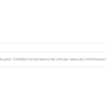
post. Contatta il proprietario del sito per avere più informazioni
ACCESSO ALL’IPER
ANOMA
AMMORTAMENTO: VIA LIBERA PER
2024:
LA CONFERMA DEGLI INVESTIMENTI
CONTR
REGOL
TORNA SU