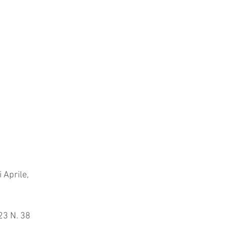
 Aprile, 
1. DECRETO “BLOCCA OPZIONI” CONVERTITO DL 16.2.2023 N. 11, LEGGE 11.4.2023 N. 38	