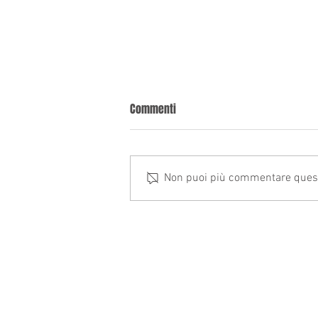
Commenti
Non puoi più commentare questo 
Circolare dello Studio n. 7/26
STUDIO COMMERCIALISTI ASSOCIATI
Mariotta Gramondi
P.IVA e C.F. 00308480045