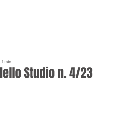
OME
LO STUDIO
SERVIZI
CONTATTI
LAVORA
: 1 min
dello Studio n. 4/23