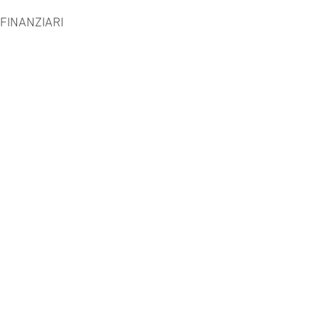
1.2 MODIFICHE ALL’UTILIZZO DEI CREDITI DA PARTE DI BANCHE E INTERMEDIARI FINANZIARI	