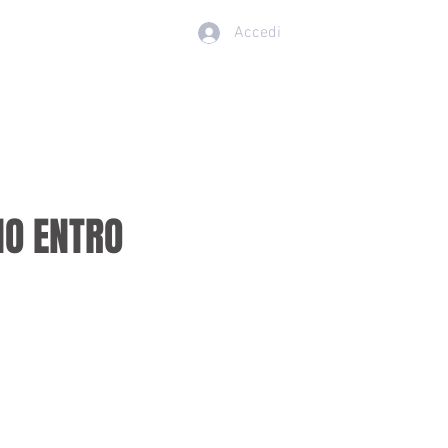
Accedi
 CON NOI
More
NO ENTRO