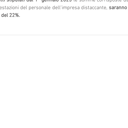
tti stipulati dal 1° gennaio 2025 
le somme corrisposte dal
restazioni del personale dell’impresa distaccante, 
saranno i
a del 22%.