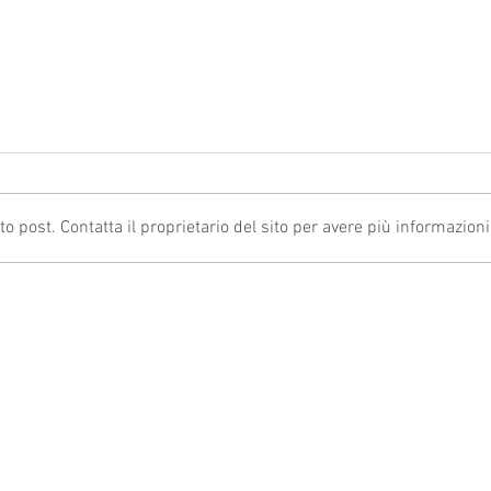
post. Contatta il proprietario del sito per avere più informazioni
ACCESSO ALL’IPER
ANOMA
AMMORTAMENTO: VIA LIBERA PER
2024:
LA CONFERMA DEGLI INVESTIMENTI
CONTR
REGOL
TORNA SU