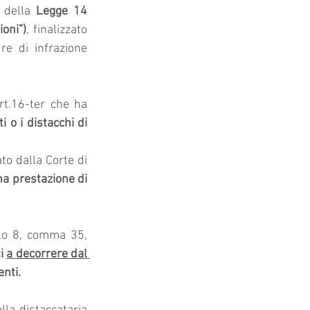
 della 
Legge 14 
oni”)
, finalizzato 
re di infrazione 
Tra le misure inserite in sede di conversione, si segnala l’introduzione dell’art.16-ter che ha 
 o i distacchi di 
to dalla Corte di 
a prestazione di 
olo 8, comma 35, 
i 
a decorrere dal 
enti.