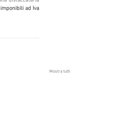
la distaccataria 
mponibili ad Iva 
Mostra tutti