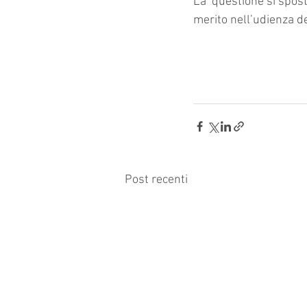
La 
 questione si spos
merito nell’udienza d
Post recenti