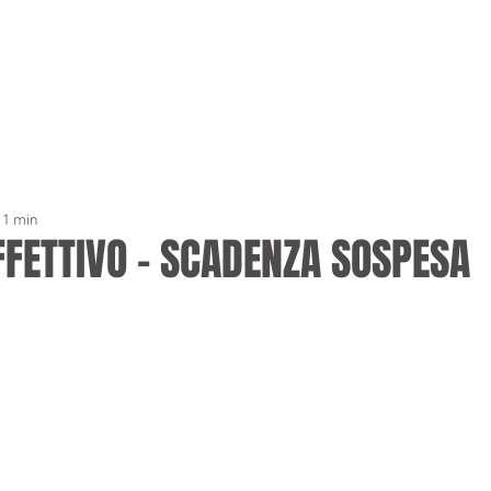
OME
LO STUDIO
SERVIZI
CONTATTI
LAVORA
: 1 min
FFETTIVO – SCADENZA SOSPESA