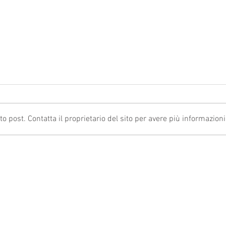
post. Contatta il proprietario del sito per avere più informazioni
ACCESSO ALL’IPER
ANOMA
AMMORTAMENTO: VIA LIBERA PER
2024:
LA CONFERMA DEGLI INVESTIMENTI
CONTR
REGOL
TORNA SU