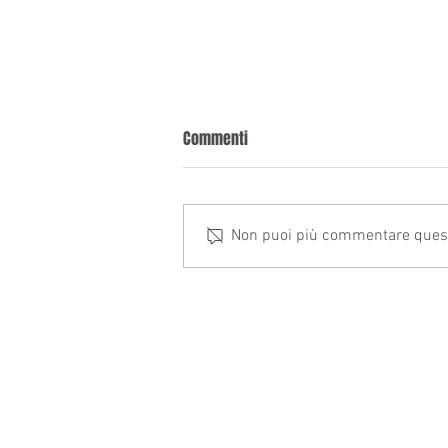
Commenti
Non puoi più commentare questo 
Circolare dello Studio n. 7/26
STUDIO COMMERCIALISTI ASSOCIATI
Mariotta Gramondi
P.IVA e C.F. 00308480045
Corso M. Soleri 3