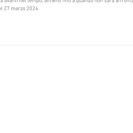
ta avanti nel tempo, almeno fino a quando non sarà affrontat
el 27 marzo 2024.